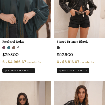
Short Brinna Black
Foulard Reka
+1
$52.900
$29.800
6
$8.816,67
6
$4.966,67
x
sin interés
x
sin interés
🛒 AGREGAR AL CARRITO
🛒 AGREGAR AL CARRITO