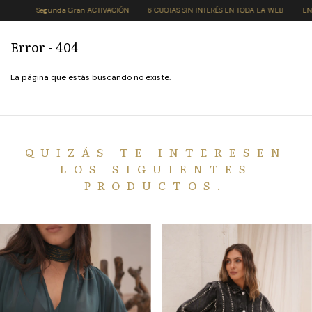
Segunda Gran ACTIVACIÓN
6 CUOTAS SIN INTERÉS EN TODA LA WEB
ENVÍO G
Error - 404
La página que estás buscando no existe.
QUIZÁS TE INTERESEN
LOS SIGUIENTES
PRODUCTOS.