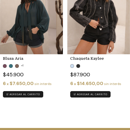
Blusa Aria
Chaqueta Kaylee
+1
$45.900
$87.900
6
$7.650,00
6
$14.650,00
x
sin interés
x
sin interés
🛒 AGREGAR AL CARRITO
🛒 AGREGAR AL CARRITO