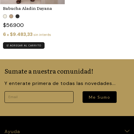
Babucha Aladin Dayana
$56.900
6
$9.483,33
x
sin interés
🛒 AGREGAR AL CARRITO
Sumate a nuestra comunidad!
Y enterate primera de todas las novedades...
Me Sumo
Ayuda