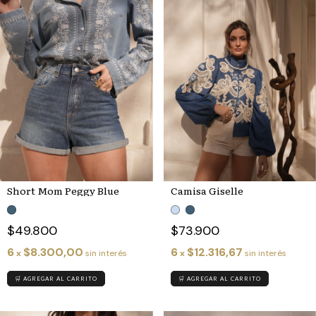
Short Mom Peggy Blue
Camisa Giselle
$49.800
$73.900
6
$8.300,00
6
$12.316,67
x
sin interés
x
sin interés
🛒 AGREGAR AL CARRITO
🛒 AGREGAR AL CARRITO