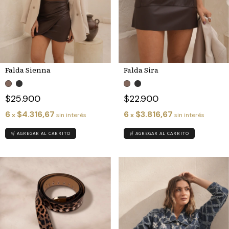
Falda Sienna
Falda Sira
$25.900
$22.900
6
$4.316,67
6
$3.816,67
x
sin interés
x
sin interés
🛒 AGREGAR AL CARRITO
🛒 AGREGAR AL CARRITO