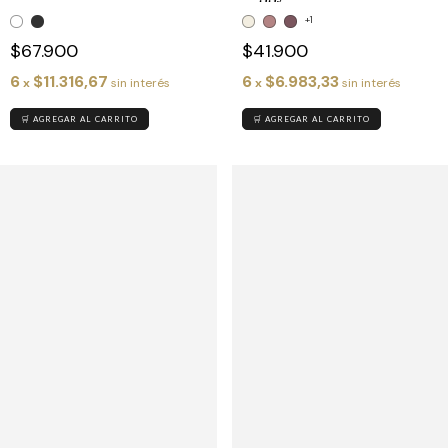
+1
$41.900
$67.900
6
$6.983,33
6
$11.316,67
x
sin interés
x
sin interés
🛒 AGREGAR AL CARRITO
🛒 AGREGAR AL CARRITO