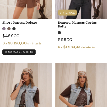
SIN STOCK
Short Danesa Deluxe
Remera Mangas Cortas
Betty
$48.900
$11.900
6
$8.150,00
x
sin interés
6
$1.983,33
x
sin interés
🛒 AGREGAR AL CARRITO