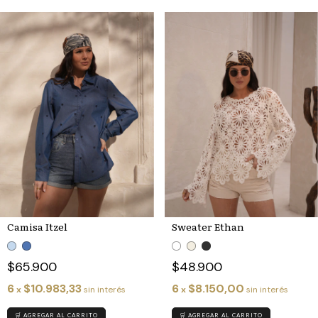
Camisa Itzel
Sweater Ethan
$65.900
$48.900
6
$10.983,33
6
$8.150,00
x
sin interés
x
sin interés
🛒 AGREGAR AL CARRITO
🛒 AGREGAR AL CARRITO