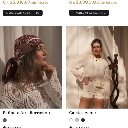
6
$5.816,67
6
$3.300,00
x
sin interés
x
sin interés
🛒 AGREGAR AL CARRITO
🛒 AGREGAR AL CARRITO
Camisa Asher
Pañuelo Aira Borravino