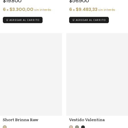
$56.900
$19.800
6
$9.483,33
6
$3.300,00
x
sin interés
x
sin interés
🛒 AGREGAR AL CARRITO
🛒 AGREGAR AL CARRITO
Short Brinna Raw
Vestido Valentina