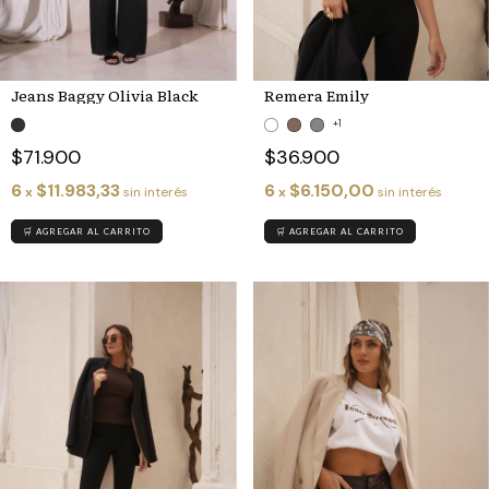
Jeans Baggy Olivia Black
Remera Emily
+1
$71.900
$36.900
6
$11.983,33
6
$6.150,00
x
sin interés
x
sin interés
🛒 AGREGAR AL CARRITO
🛒 AGREGAR AL CARRITO