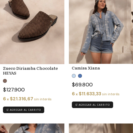
Camisa Xiana
Zueco Diriamba Chocolate
HEYAS
$69.800
$127.900
6
$11.633,33
x
sin interés
6
$21.316,67
x
sin interés
🛒 AGREGAR AL CARRITO
🛒 AGREGAR AL CARRITO