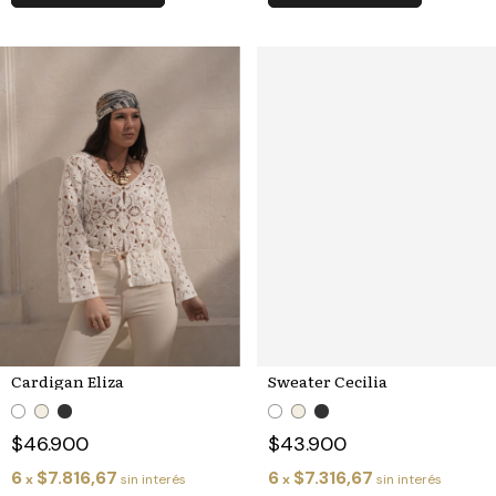
Cardigan Eliza
Sweater Cecilia
$46.900
$43.900
6
$7.816,67
6
$7.316,67
x
sin interés
x
sin interés