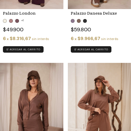
Palazzo Danesa Deluxe
Palazzo London
+1
$59.800
$49.900
6
$9.966,67
6
$8.316,67
x
sin interés
x
sin interés
🛒 AGREGAR AL CARRITO
🛒 AGREGAR AL CARRITO