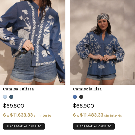
Camisa Julissa
Camisola Elsa
$69.800
$68.900
6
$11.633,33
6
$11.483,33
x
sin interés
x
sin interés
🛒 AGREGAR AL CARRITO
🛒 AGREGAR AL CARRITO