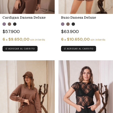
Cardigan Danesa Deluxe
Buzo Danesa Deluxe
$57.900
$63.900
6
$9.650,00
6
$10.650,00
x
sin interés
x
sin interés
🛒 AGREGAR AL CARRITO
🛒 AGREGAR AL CARRITO