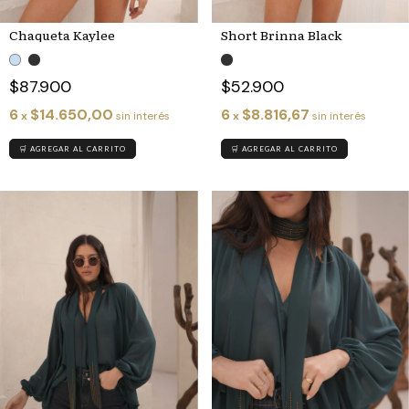
Chaqueta Kaylee
Short Brinna Black
$87.900
$52.900
6
$14.650,00
6
$8.816,67
x
sin interés
x
sin interés
🛒 AGREGAR AL CARRITO
🛒 AGREGAR AL CARRITO