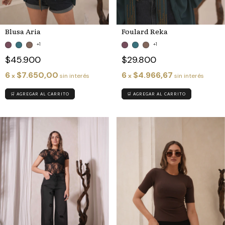
Blusa Aria
Foulard Reka
+1
+1
$45.900
$29.800
6
$7.650,00
6
$4.966,67
x
sin interés
x
sin interés
🛒 AGREGAR AL CARRITO
🛒 AGREGAR AL CARRITO