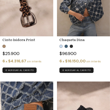
Chaqueta Dina
Cinto Isidora Print
$96.900
$25.900
6
$16.150,00
6
$4.316,67
x
sin interés
x
sin interés
🛒 AGREGAR AL CARRITO
🛒 AGREGAR AL CARRITO