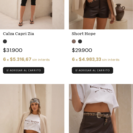
Calza Capri Zia
Short Hope
$31.900
$29.900
6
$5.316,67
6
$4.983,33
x
sin interés
x
sin interés
🛒 AGREGAR AL CARRITO
🛒 AGREGAR AL CARRITO