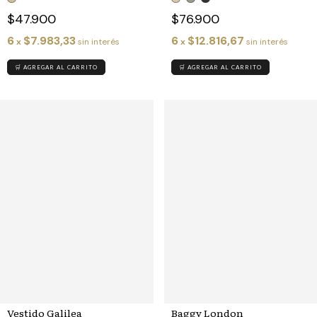
$47.900
$76.900
6
$7.983,33
6
$12.816,67
x
sin interés
x
sin interés
🛒 AGREGAR AL CARRITO
🛒 AGREGAR AL CARRITO
Baggy London
Vestido Galilea