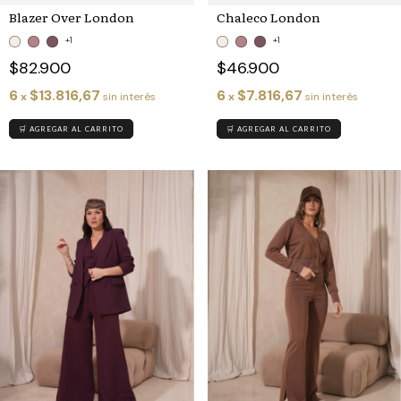
Blazer Over London
Chaleco London
+1
+1
$82.900
$46.900
6
$13.816,67
6
$7.816,67
x
sin interés
x
sin interés
🛒 AGREGAR AL CARRITO
🛒 AGREGAR AL CARRITO