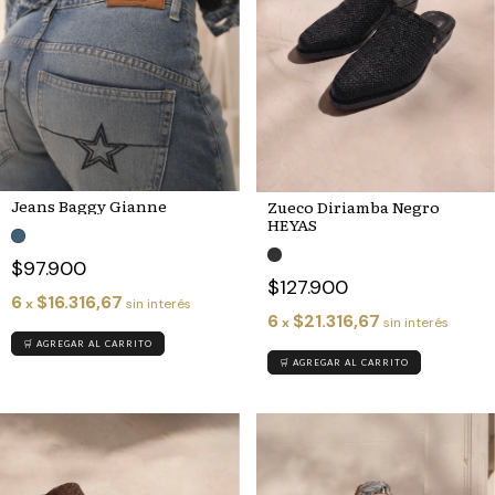
Jeans Baggy Gianne
Zueco Diriamba Negro
HEYAS
$97.900
$127.900
6
$16.316,67
x
sin interés
6
$21.316,67
x
sin interés
🛒 AGREGAR AL CARRITO
🛒 AGREGAR AL CARRITO