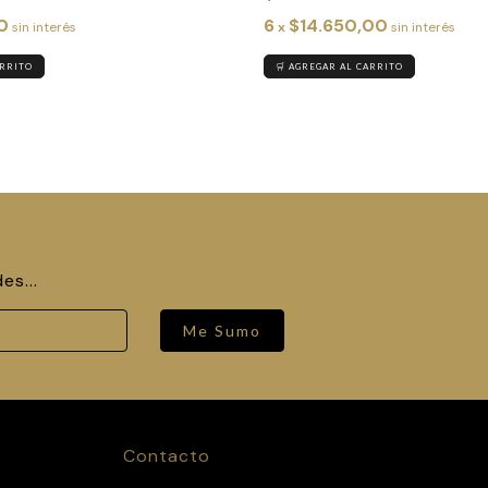
0
6
$14.650,00
sin interés
x
sin interés
ARRITO
🛒 AGREGAR AL CARRITO
es...
Me Sumo
Contacto