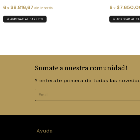
6
$8.816,67
6
$7.650,0
x
sin interés
x
🛒 AGREGAR AL CARRITO
🛒 AGREGAR AL C
Sumate a nuestra comunidad!
Y enterate primera de todas las novedad
Ayuda