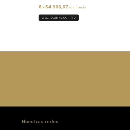
6
$4.966,67
x
sin interés
🛒 AGREGAR AL CARRITO
Nuestras redes