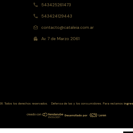
543425261473
543424129443
contacto@cataleia.com.ar
Av. 7 de Marzo 2061
6. Todos los derechos reservados.
Defensa de las y los consumidores. Para reclamos
ingre