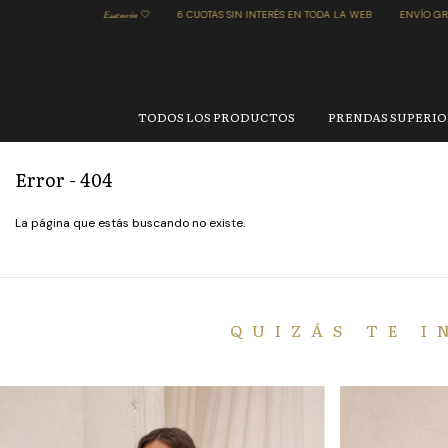
𝐸𝓈𝓈𝑒𝓃𝒸𝒾𝒶 🤍
6 CUOTAS SIN INTERÉS EN TODA LA WEB
ENVÍO GRATIS en Compr
TODOS LOS PRODUCTOS
PRENDAS SUPERI
Error - 404
La página que estás buscando no existe.
QUIZÁS TE I