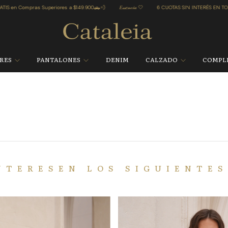
as Superiores a $149.900🛻💨
𝐸𝓈𝓈𝑒𝓃𝒸𝒾𝒶 🤍
6 CUOTAS SIN INTERÉS EN TODA LA WEB
ORES
PANTALONES
DENIM
CALZADO
COMPL
NTERESEN LOS SIGUIENTE