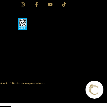
sá acá.
/
Botón de arrepentimiento
Contactanos