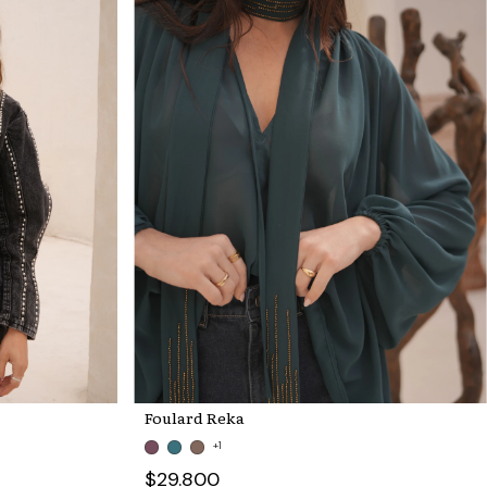
Foulard Reka
+1
$29.800