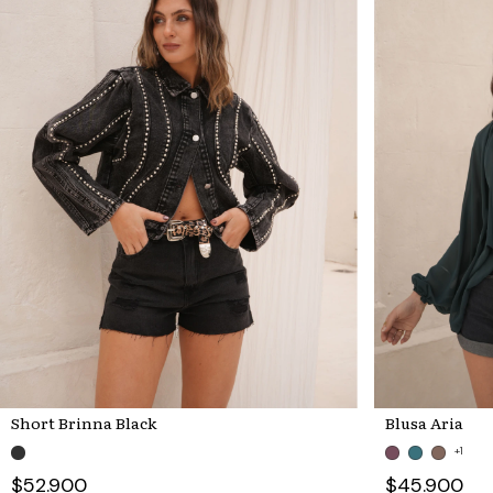
Short Brinna Black
Blusa Aria
+1
$52.900
$45.900