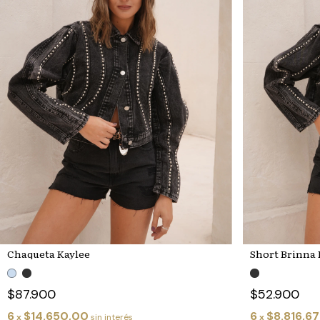
Chaqueta Kaylee
Short Brinna 
$87.900
$52.900
6
$14.650,00
6
$8.816,67
x
sin interés
x