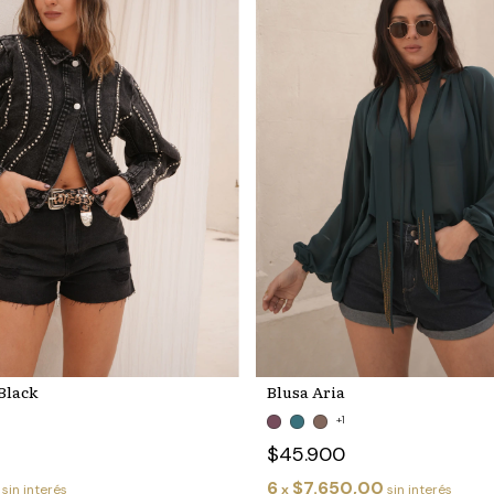
Black
Blusa Aria
+1
$45.900
6
$7.650,00
sin interés
x
sin interés