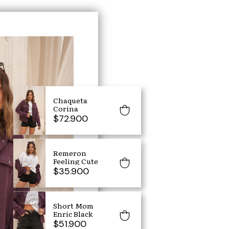
Chaqueta
Corina
$72.900
Remeron
Feeling Cute
$35.900
Short Mom
Enric Black
$51.900