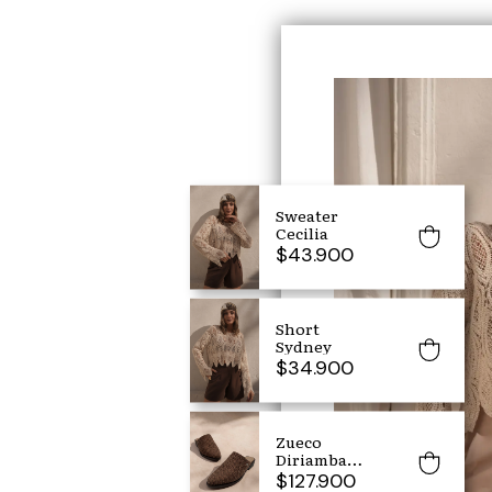
Sweater
Cecilia
$43.900
Short
Sydney
$34.900
Zueco
Diriamba
Chocolate
$127.900