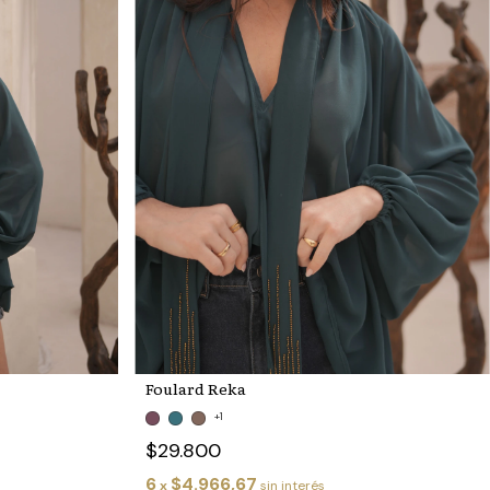
Foulard Reka
+1
$29.800
6
$4.966,67
x
sin interés