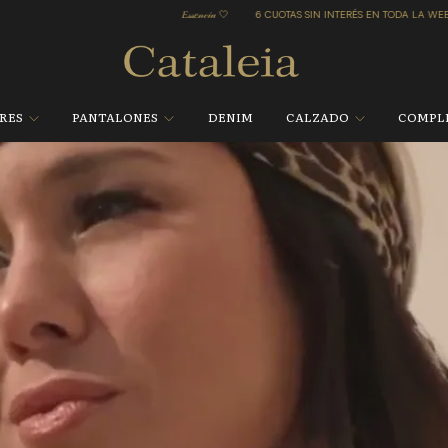
S EN TODA LA WEB
ENVÍO GRATIS en Compras Superiores a $149.900🛻💨
𝐸𝓈𝓈𝑒𝓃𝒸𝒾𝒶 🤍
ORES
PANTALONES
DENIM
CALZADO
COMPL