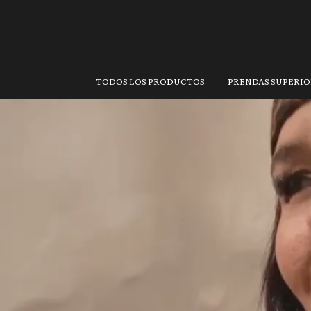
𝐸𝓈𝓈𝑒𝓃𝒸𝒾𝒶 🤍
6 CUOTAS SIN INTERÉ
TODOS LOS PRODUCTOS
PRENDAS SUPERI